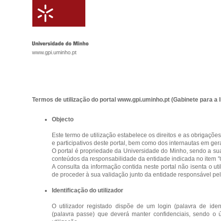
www.gpi.uminho.pt
Termos de utilização do portal www.gpi.uminho.pt (Gabinete para a 
Objecto
Este termo de utilização estabelece os direitos e as obrigações
e participativos deste portal, bem como dos internautas em gera
O portal é propriedade da Universidade do Minho, sendo a su
conteúdos da responsabilidade da entidade indicada no item
"
A consulta da informação contida neste portal não isenta o ut
de proceder à sua validação junto da entidade responsável pel
Identificação do utilizador
O utilizador registado dispõe de um login (palavra de ide
(palavra passe) que deverá manter confidenciais, sendo o 