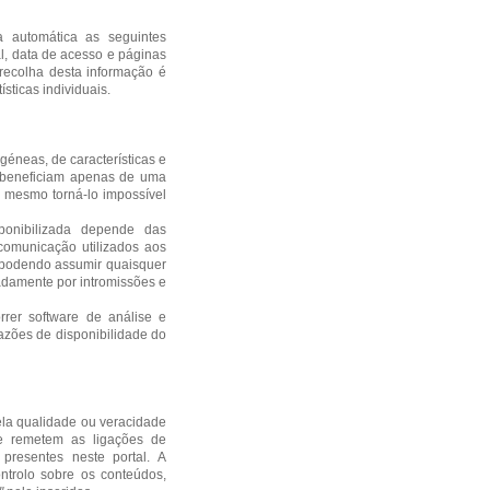
 automática as seguintes
l, data de acesso e páginas
 recolha desta informação é
ísticas individuais.
géneas, de características e
s beneficiam apenas de uma
ou mesmo torná-lo impossível
ponibilizada depende das
 comunicação utilizados aos
 podendo assumir quaisquer
adamente por intromissões e
rrer software de análise e
azões de disponibilidade do
pela qualidade ou veracidade
 remetem as ligações de
presentes neste portal. A
ntrolo sobre os conteúdos,