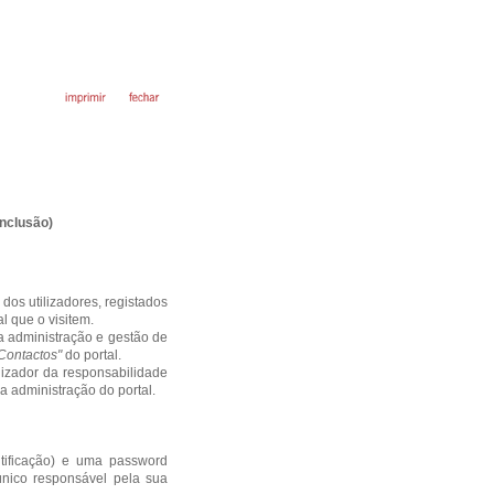
Inclusão)
 dos utilizadores, registados
l que o visitem.
a administração e gestão de
Contactos"
do portal.
ilizador da responsabilidade
a administração do portal.
ntificação) e uma password
único responsável pela sua