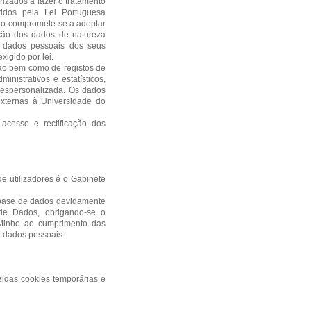
izados a fazer o tratamento
tidos pela Lei Portuguesa
nho compromete-se a adoptar
cção dos dados de natureza
 a dados pessoais dos seus
igido por lei.
ação bem como de registos de
nistrativos e estatísticos,
despersonalizada. Os dados
externas à Universidade do
 acesso e rectificação dos
e utilizadores é o Gabinete
 base de dados devidamente
de Dados, obrigando-se o
Minho ao cumprimento das
e dados pessoais.
zidas cookies temporárias e