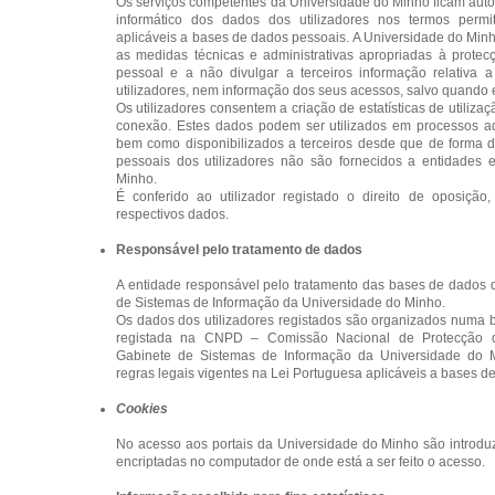
Os serviços competentes da Universidade do Minho ficam autor
informático dos dados dos utilizadores nos termos permi
aplicáveis a bases de dados pessoais. A Universidade do Mi
as medidas técnicas e administrativas apropriadas à prote
pessoal e a não divulgar a terceiros informação relativa
utilizadores, nem informação dos seus acessos, salvo quando ex
Os utilizadores consentem a criação de estatísticas de utiliz
conexão. Estes dados podem ser utilizados em processos admi
bem como disponibilizados a terceiros desde que de forma 
pessoais dos utilizadores não são fornecidos a entidades 
Minho.
É conferido ao utilizador registado o direito de oposição,
respectivos dados.
Responsável pelo tratamento de dados
A entidade responsável pelo tratamento das bases de dados d
de Sistemas de Informação da Universidade do Minho.
Os dados dos utilizadores registados são organizados numa
registada na CNPD – Comissão Nacional de Protecção 
Gabinete de Sistemas de Informação da Universidade do 
regras legais vigentes na Lei Portuguesa aplicáveis a bases d
Cookies
No acesso aos portais da Universidade do Minho são introdu
encriptadas no computador de onde está a ser feito o acesso.