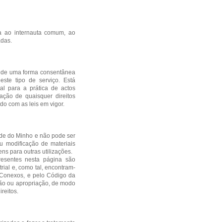
da ao internauta comum, ao
adas.
dos de uma forma consentânea
ste tipo de serviço. Está
al para a prática de actos
olação de quaisquer direitos
do com as leis em vigor.
ade do Minho e não pode ser
ou modificação de materiais
ns para outras utilizações.
esentes nesta página são
trial e, como tal, encontram-
s Conexos, e pelo Código da
ção ou apropriação, de modo
reitos.