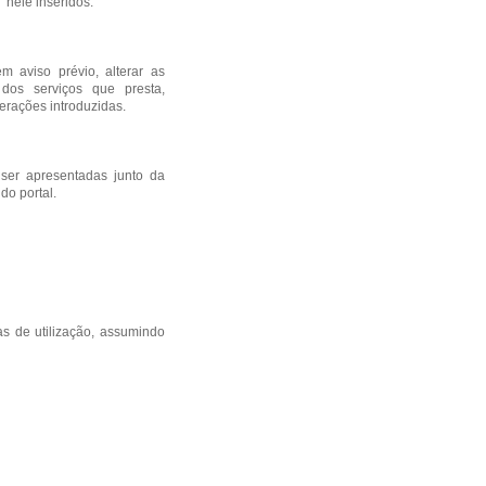
"
nele inseridos.
 aviso prévio, alterar as
dos serviços que presta,
terações introduzidas.
ser apresentadas junto da
do portal.
as de utilização, assumindo