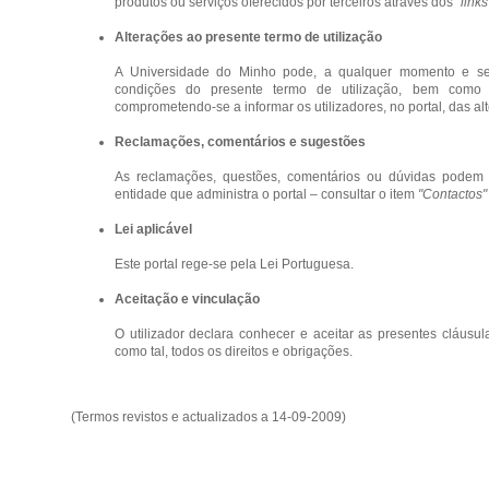
produtos ou serviços oferecidos por terceiros através dos
"links
Alterações ao presente termo de utilização
A Universidade do Minho pode, a qualquer momento e sem
condições do presente termo de utilização, bem como 
comprometendo-se a informar os utilizadores, no portal, das al
Reclamações, comentários e sugestões
As reclamações, questões, comentários ou dúvidas podem 
entidade que administra o portal – consultar o item
"Contactos"
Lei aplicável
Este portal rege-se pela Lei Portuguesa.
Aceitação e vinculação
O utilizador declara conhecer e aceitar as presentes cláusul
como tal, todos os direitos e obrigações.
(Termos revistos e actualizados a 14-09-2009)