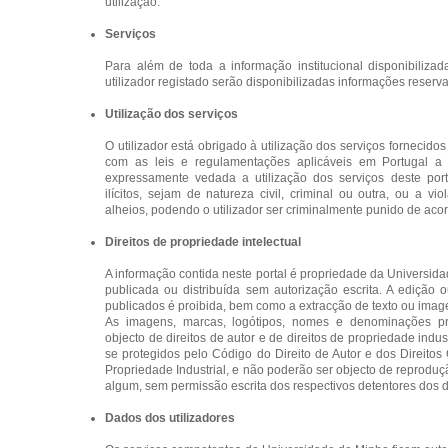
utilização.
Serviços
Para além de toda a informação institucional disponibiliza
utilizador registado serão disponibilizadas informações reserv
Utilização dos serviços
O utilizador está obrigado à utilização dos serviços forneci
com as leis e regulamentações aplicáveis em Portugal a e
expressamente vedada a utilização dos serviços deste port
ilícitos, sejam de natureza civil, criminal ou outra, ou a vi
alheios, podendo o utilizador ser criminalmente punido de acor
Direitos de propriedade intelectual
A informação contida neste portal é propriedade da Universid
publicada ou distribuída sem autorização escrita. A edição 
publicados é proibida, bem como a extracção de texto ou image
As imagens, marcas, logótipos, nomes e denominações pr
objecto de direitos de autor e de direitos de propriedade indus
se protegidos pelo Código do Direito de Autor e dos Direito
Propriedade Industrial, e não poderão ser objecto de reprodu
algum, sem permissão escrita dos respectivos detentores dos di
Dados dos utilizadores