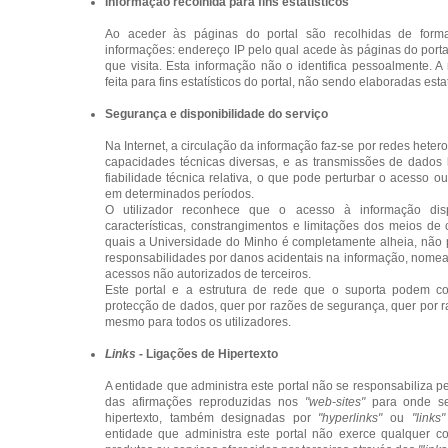
Informação recolhida para fins estatísticos
Ao aceder às páginas do portal são recolhidas de forma
informações: endereço IP pelo qual acede às páginas do porta
que visita. Esta informação não o identifica pessoalmente. A
feita para fins estatísticos do portal, não sendo elaboradas estat
Segurança e disponibilidade do serviço
Na Internet, a circulação da informação faz-se por redes hetero
capacidades técnicas diversas, e as transmissões de dado
fiabilidade técnica relativa, o que pode perturbar o acesso 
em determinados períodos.
O utilizador reconhece que o acesso à informação dis
características, constrangimentos e limitações dos meios de
quais a Universidade do Minho é completamente alheia, não
responsabilidades por danos acidentais na informação, nome
acessos não autorizados de terceiros.
Este portal e a estrutura de rede que o suporta podem co
protecção de dados, quer por razões de segurança, quer por r
mesmo para todos os utilizadores.
Links
- Ligações de Hipertexto
A entidade que administra este portal não se responsabiliza 
das afirmações reproduzidas nos
"web-sites"
para onde se
hipertexto, também designadas por
"hyperlinks"
ou
"links"
entidade que administra este portal não exerce qualquer co